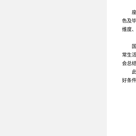
色及
维度
常生
会总
好条