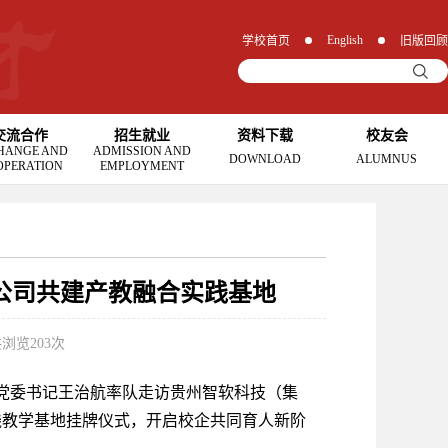
English
学校首页
旧版回顾
交流合作
招生就业
资料下载
校友会
HANGE AND
ADMISSION AND
DOWNLOAD
ALUMNUS
OPERATION
EMPLOYMENT
公司共建产教融合实践基地
共浏览
203
次
学院党委书记王治航率队走访贵州智软科技（集
践教学基地挂牌仪式，开启校企共同育人新阶