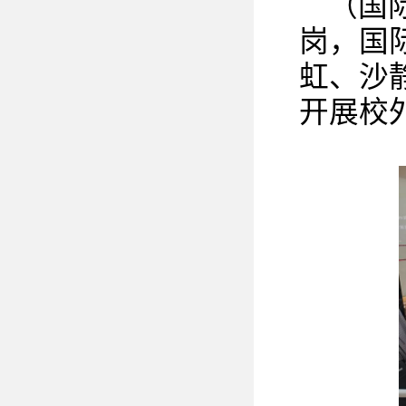
（国
岗，国
虹、沙
开展校